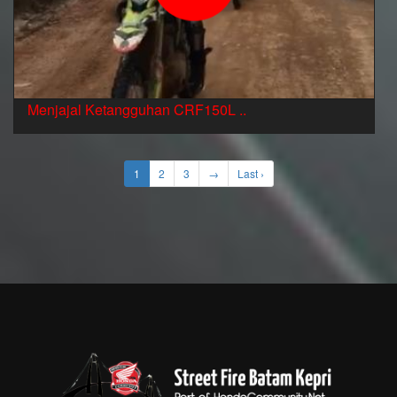
Menjajal Ketangguhan CRF150L ..
1
2
3
→
Last ›