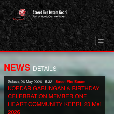
Toggle
navigati
NEWS
DETAILS
Selasa, 26 May 2026 15:32 -
Street Fire Batam
KOPDAR GABUNGAN & BIRTHDAY
CELEBRATION MEMBER ONE
HEART COMMUNITY KEPRI, 23 Mei
2026