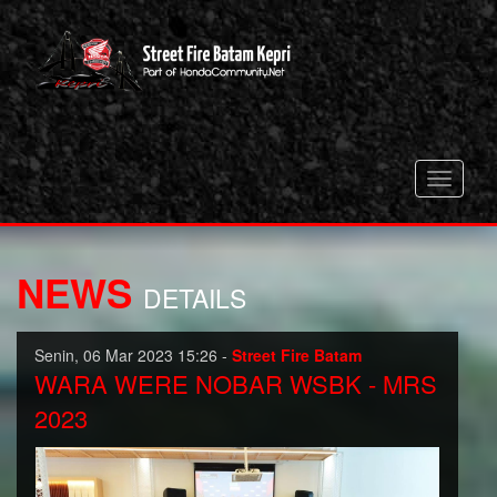
Toggle
navigati
NEWS
DETAILS
Senin, 06 Mar 2023 15:26 -
Street Fire Batam
WARA WERE NOBAR WSBK - MRS
2023