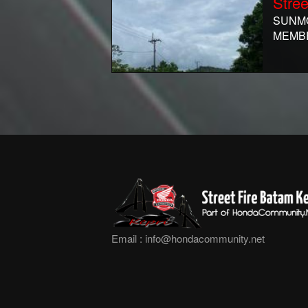
Stree
SUNMO
MEMB
Email :
info@hondacommunity.net