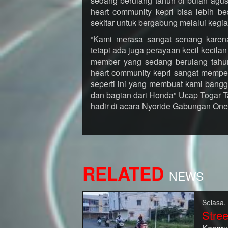
sedang berulang tahun di bulan agust
heart community kepri bisa lebih b
sekitar untuk bergabung melalui kegia
“Kami merasa sangat senang karena
tetapi ada juga perayaan kecil kecil
member yang sedang berulang tahun
heart community kepri sangat mempe
seperti ini yang membuat kami bang
dan bagian dari Honda” Ucap Togar T
hadir di acara Nyoride Gabungan One
RELATED
NEWS
Selasa,
Stree