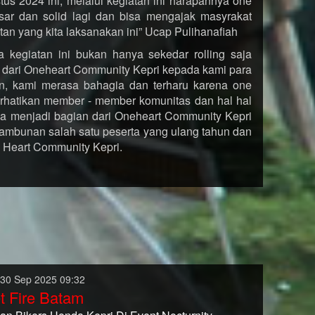
us 2024 ini, melalui kegiatan ini harapannya one
esar dan solid lagi dan bisa mengajak masyrakat
tan yang kita laksanakan ini” Ucap Pulihanafiah
 kegiatan ini bukan hanya sekedar rolling saja
an dari Oneheart Community Kepri kepada kami para
, kami merasa bahagia dan terharu karena one
rhatikan member - member komunitas dan hal hal
ga menjadi bagian dari Oneheart Community Kepri
ambunan salah satu peserta yang ulang tahun dan
 Heart Community Kepri.
 30 Sep 2025 09:32
t Fire Batam