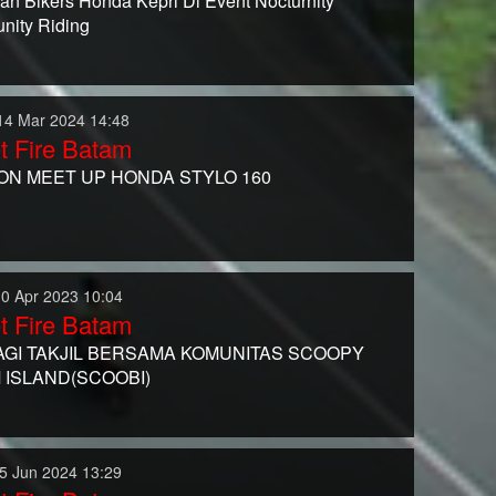
an Bikers Honda Kepri Di Event Nocturnity
ity Riding
14 Mar 2024 14:48
t Fire Batam
ON MEET UP HONDA STYLO 160
10 Apr 2023 10:04
t Fire Batam
GI TAKJIL BERSAMA KOMUNITAS SCOOPY
 ISLAND(SCOOBI)
5 Jun 2024 13:29