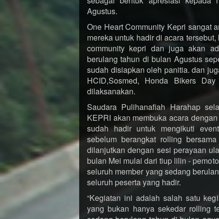
sebagai bentuk apresiasi kepada
Agustus.
One Heart Community Kepri sangat ant
mereka untuk hadir di acara tersebut, 
community kepri dan juga akan a
berulang tahun di bulan Agustus sep
sudah disiapkan oleh panitia. dan jug
HCID,Sosmed, Honda Bikers Day 
dilaksanakan.
Saudara Pulihanafiah Harahap 
KEPRI akan membuka acara dengan u
sudah hadir untuk mengikuti even
sebelum berangkat rolling bersama
dilanjutkan dengan sesi perayaan u
bulan Mei mulai dari tiup lilin - pe
seluruh member yang sedang berulan
seluruh peserta yang hadir.
“Kegiatan ini adalah salah satu keg
yang bukan hanya sekedar rolling t