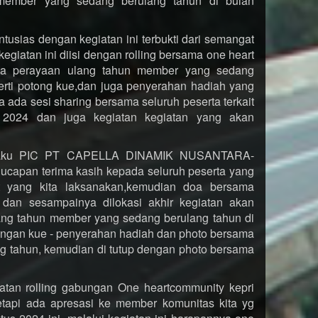
 member yang sedang berulang tahun di bulan
usias dengan kegiatan ini terbukti dari semangat
kegiatan ini diisi dengan rolling bersama one heart
da perayaan ulang tahun member yang sedang
erti potong kue,dan juga penyerahan hadiah yang
a ada sesi sharing bersama seluruh peserta terkait
2024 dan juga kegiatan kegiatan yang akan
selaku PIC PT CAPELLA DINAMIK NUSANTARA-
capan terima kasih kepada seluruh peserta yang
t yang kita laksanakan,kemudian doa bersama
 dan sesampainya dilokasi akhir kegiatan akan
lang tahun member yang sedang berulang tahun di
motongan kue - penyerahan hadiah dan photo bersama
g tahun, kemudian di tutup dengan photo bersama
iatan rolling gabungan One heartcommunity kepri
etapi ada apresasi ke member komunitas kita yg