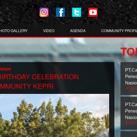
HOTO GALLERY
VIDEO
AGENDA
COMMUNITY PROFI
TO
 Batam
PT.Ca
BIRTHDAY CELEBRATION
Perwa
Nasio
MMUNITY KEPRI
18 Jun 
PT.Ca
Perwa
Nasio
18 Jun 