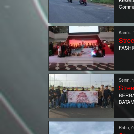
Keseru
Commun
Kamis, 
Stree
FASHI
Senin, 
Stree
BERBA
BATAM
Rabu, 0