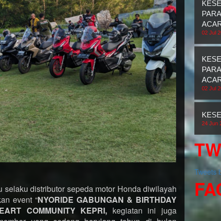
KES
PARA
ACAR
02 Jul 
KES
PARA
ACAR
02 Jul 
KESE
24 Jun 
TW
Tweets
FA
 selaku distributor sepeda motor Honda diwilayah
an event “
NYORIDE GABUNGAN & BIRTHDAY
EART COMMUNITY KEPRI,
kegiatan ini juga